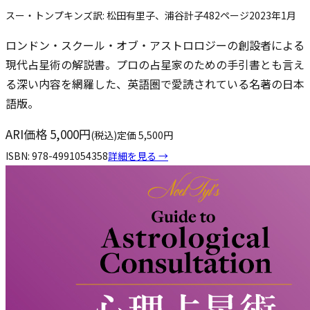
スー・トンプキンズ
訳:
松田有里子、浦谷計子
482
ページ
2023年1月
ロンドン・スクール・オブ・アストロロジーの創設者による
現代占星術の解説書。プロの占星家のための手引書とも言え
る深い内容を網羅した、英語圏で愛読されている名著の日本
語版。
ARI価格
5,000
円
(税込)
定価
5,500
円
ISBN:
978-4991054358
詳細を見る →