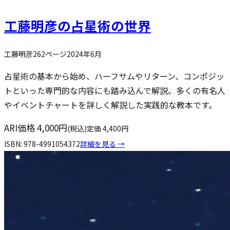
工藤明彦の占星術の世界
工藤明彦
262
ページ
2024年6月
占星術の基本から始め、ハーフサムやリターン、コンポジッ
トといった専門的な内容にも踏み込んで解説。多くの有名人
やイベントチャートを詳しく解説した実践的な教本です。
ARI価格
4,000
円
(税込)
定価
4,400
円
ISBN:
978-4991054372
詳細を見る →