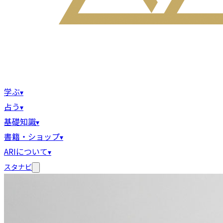
学ぶ
▾
占う
▾
基礎知識
▾
書籍・ショップ
▾
ARIについて
▾
スタナビ