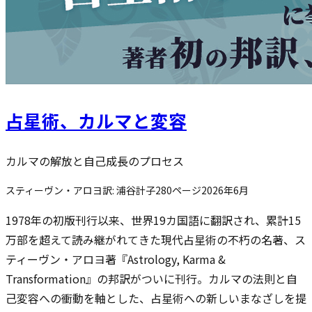
占星術、カルマと変容
カルマの解放と自己成長のプロセス
スティーヴン・アロヨ
訳:
浦谷計子
280
ページ
2026年6月
1978年の初版刊行以来、世界19カ国語に翻訳され、累計15
万部を超えて読み継がれてきた現代占星術の不朽の名著、ス
ティーヴン・アロヨ著『Astrology, Karma &
Transformation』の邦訳がついに刊行。カルマの法則と自
己変容への衝動を軸とした、占星術への新しいまなざしを提