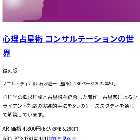
心理占星術 コンサルテーションの世
界
復刻版
ノエル・ティル
訳:
石塚隆一（監訳）
280
ページ
2022年5月
心理学の欲求理論と占星術を統合した著作。占星家によるク
ライアント対応の実践的手法を5つのケーススタディを通じ
て解説しています。
ARI価格
4,800
円
(税込)
定価
5,280
円
ISBN:
978-4991054341
詳細を見る →