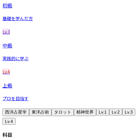
初級
基礎を学んだ方
Lv.3
中級
実践的に学ぶ
Lv.4
上級
プロを目指す
西洋占星学
東洋占術
タロット
精神世界
Lv.1
Lv.2
Lv.3
Lv.4
科目