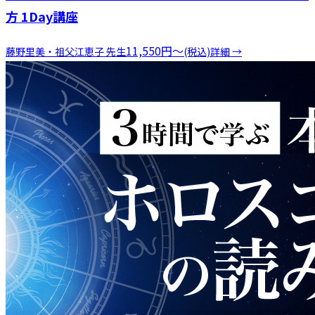
方 1Day講座
11,550
円
〜
藤野里美・祖父江恵子
先生
(税込)
詳細 →