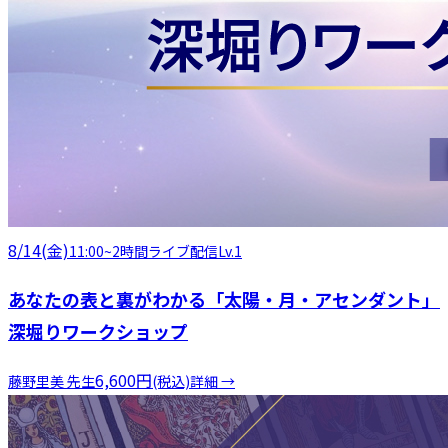
8/14(金)
11:00
~
2時間
ライブ配信
Lv.1
あなたの表と裏がわかる「太陽・月・アセンダント」
深堀りワークショップ
6,600
円
藤野里美
先生
(税込)
詳細 →