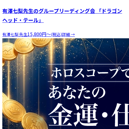
有澤七梨先生のグループリーディング会 「ドラゴン
ヘッド・テール」
15,800
円
〜
有澤七梨
先生
(税込)
詳細 →