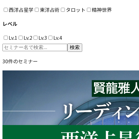
西洋占星学
東洋占術
タロット
精神世界
レベル
Lv.1
Lv.2
Lv.3
Lv.4
検索
30
件のセミナー