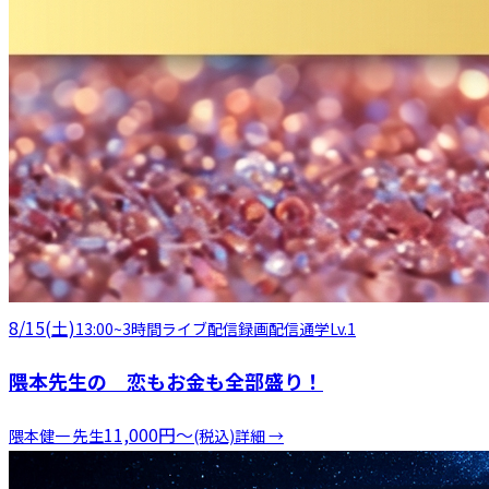
8/15(土)
13:00
~
3時間
ライブ配信
録画配信
通学
Lv.1
隈本先生の 恋もお金も全部盛り！
11,000
円
〜
隈本健一
先生
(税込)
詳細 →