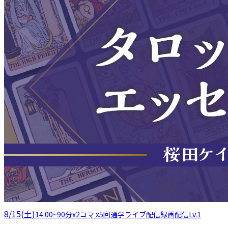
8/15(土)
14:00
~
90分x2コマ x5回
通学
ライブ配信
録画配信
Lv.1