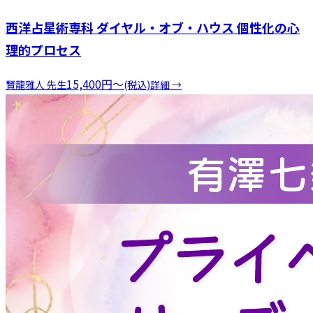
西洋占星術専科 ダイヤル・オブ・ハウス 個性化の心
理的プロセス
15,400
円
〜
賢龍雅人
先生
(税込)
詳細 →