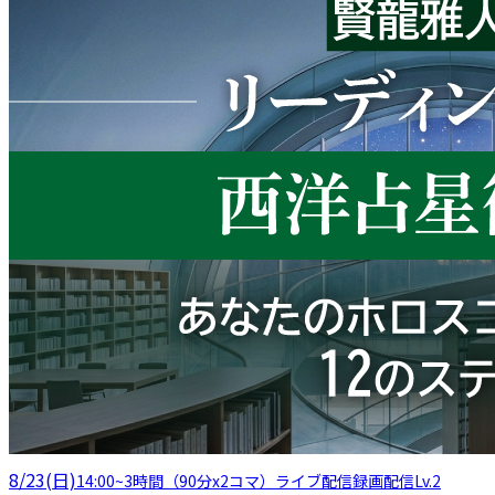
8/23(日)
14:00
~
3時間（90分x2コマ）
ライブ配信
録画配信
Lv.2