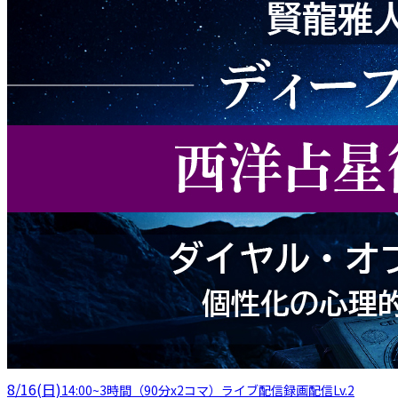
8/16(日)
14:00
~
3時間（90分x2コマ）
ライブ配信
録画配信
Lv.2