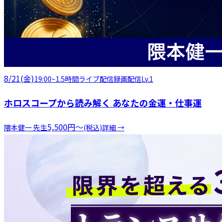
8/21(金)
19:00
~
1.5時間
ライブ配信
録画配信
Lv.1
ホロスコープから読み解く あなたの金運・仕事運
5,500
円
〜
隈本健一
先生
(税込)
詳細 →