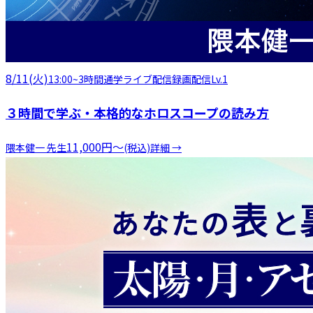
8/11(火)
13:00
~
3時間
通学
ライブ配信
録画配信
Lv.1
３時間で学ぶ・本格的なホロスコープの読み方
11,000
円
〜
隈本健一
先生
(税込)
詳細 →