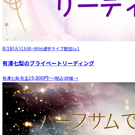
8/18(火)
13:00
~
90分
通学
ライブ配信
Lv.1
有澤七梨のプライベートリーディング
19,800
円
〜
有澤七梨
先生
(税込)
詳細 →