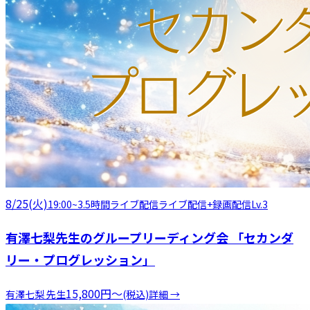
8/25(火)
19:00
~
3.5時間
ライブ配信
ライブ配信+録画配信
Lv.3
有澤七梨先生のグループリーディング会 「セカンダ
リー・プログレッション」
15,800
円
〜
有澤七梨
先生
(税込)
詳細 →