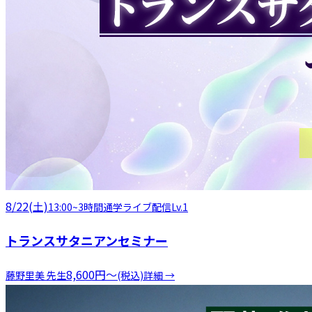
8/22(土)
13:00
~
3時間
通学
ライブ配信
Lv.1
トランスサタニアンセミナー
8,600
円
〜
藤野里美
先生
(税込)
詳細 →