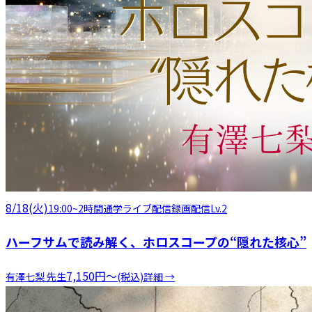
8/18(火)
19:00
~
2時間
通学
ライブ配信
録画配信
Lv.2
ハーフサムで読み解く、ホロスコープの“隠れた核心”
7,150
円
〜
有澤七梨
先生
(税込)
詳細 →