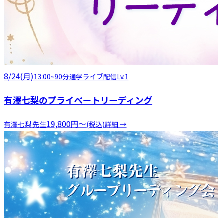
8/24(月)
13:00
~
90分
通学
ライブ配信
Lv.1
有澤七梨のプライベートリーディング
19,800
円
〜
有澤七梨
先生
(税込)
詳細 →