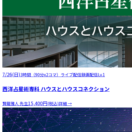
7/26(日)
3時間（90分x2コマ）
ライブ配信
録画配信
Lv.1
西洋占星術専科 ハウスとハウスコネクション
15,400
円
賢龍雅人
先生
(税込)
詳細 →