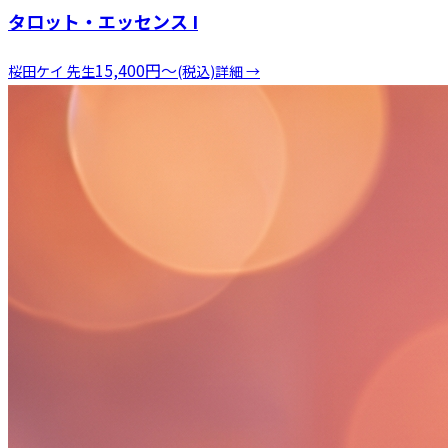
タロット・エッセンス I
15,400
円
〜
桜田ケイ
先生
(税込)
詳細 →