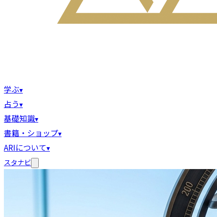
学ぶ
▾
占う
▾
基礎知識
▾
書籍・ショップ
▾
ARIについて
▾
スタナビ