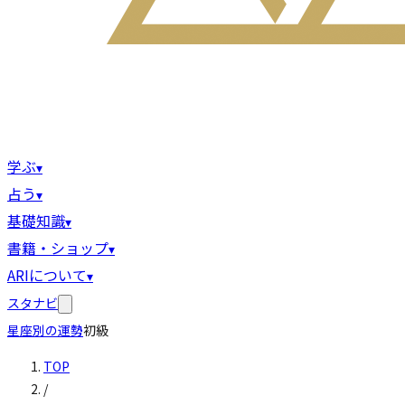
学ぶ
▾
占う
▾
基礎知識
▾
書籍・ショップ
▾
ARIについて
▾
スタナビ
星座別の運勢
初級
TOP
/