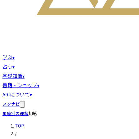
学ぶ
▾
占う
▾
基礎知識
▾
書籍・ショップ
▾
ARIについて
▾
スタナビ
星座別の運勢
初級
TOP
/