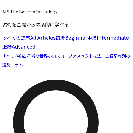
ARI The Basics of Astrology
占術を基礎から体系的に学べる
All Articles
Beginner
Intermediate
すべての記事
初級
中級
Advanced
上級
すべて (
46
)
占星術の世界
ホロスコープ
アスペクト
技法・上級
星座別の
運勢
コラム