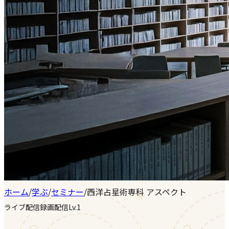
ホーム
/
学ぶ
/
セミナー
/
西洋占星術専科 アスペクト
ライブ配信
録画配信
Lv.1