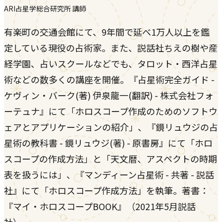
ARI占星学総合研究所 講師
有楽町の交通会館にて、9年間で延べ1万人以上を鑑
定している現役の占術家。また、説話社ちえの樹や産
経学園、占いスクールなどでも、タロット・西洋占星
術などの数多くの講座を開催。『占星術完全ガイド -
ケヴィン・バーク(著) 伊泉龍一(翻訳) - 株式会社フォ
ーテュナ』にて「ホロスコープ作成のためのソフトウ
ェアとアプリケーションの紹介」、『鏡リュウジの占
星術の教科書 - 鏡リュウジ(著) - 原書房』にて「ホロ
スコープの作成方法」と「天文暦、アスペクトの時期
表を扱うには」、『マンディーン占星術 - 共著 - 説話
社』にて「ホロスコープ作成方法」を執筆。著書：
『マイ・ホロスコープBOOK』（2021年5月説話
社）。