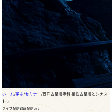
ホーム
/
学ぶ
/
セミナー
/
西洋占星術専科 相性占星術とシナス
トリー
ライブ配信
録画配信
Lv.2