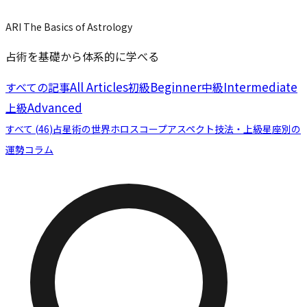
ARI The Basics of Astrology
占術を基礎から体系的に学べる
All Articles
Beginner
Intermediate
すべての記事
初級
中級
Advanced
上級
すべて (
46
)
占星術の世界
ホロスコープ
アスペクト
技法・上級
星座別の
運勢
コラム